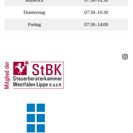
Mittwoch
07:30–16:30
Donnerstag
07:30–16:30
Freitag
07:30–14:00
Ins