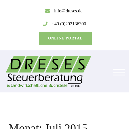
Zum
Inhalt
info@dreses.de
springen
+49 (0)292136300
ONLINE PORTAL
TOG
Monat:
Juli 2015