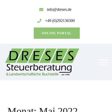
Zum
Inhalt
info@dreses.de
springen
+49 (0)292136300
ONLINE PORTAL
TOG
Monat:
Mai 2022