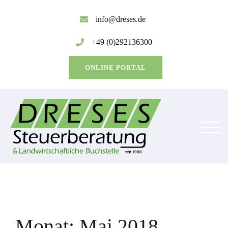
Zum
Inhalt
info@dreses.de
springen
+49 (0)292136300
ONLINE PORTAL
TOG
Monat:
Mai 2018