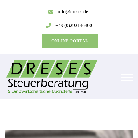
Zum
Inhalt
info@dreses.de
springen
+49 (0)292136300
ONLINE PORTAL
TOG